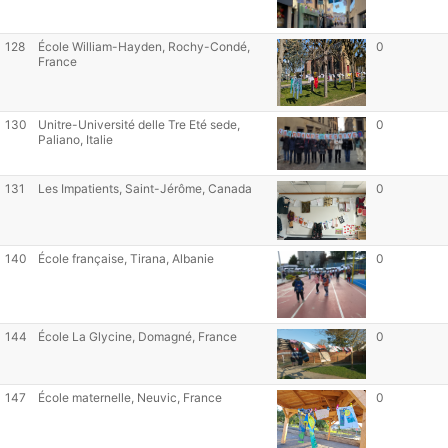
128
École William-Hayden, Rochy-Condé,
0
France
130
Unitre-Université delle Tre Eté sede,
0
Paliano, Italie
131
Les Impatients, Saint-Jérôme, Canada
0
140
École française, Tirana, Albanie
0
144
École La Glycine, Domagné, France
0
147
École maternelle, Neuvic, France
0