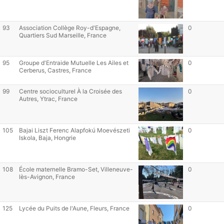
93
Association Collège Roy-d'Espagne,
0
Quartiers Sud Marseille, France
95
Groupe d'Entraide Mutuelle Les Ailes et
0
Cerberus, Castres, France
99
Centre socioculturel À la Croisée des
0
Autres, Ytrac, France
105
Bajai Liszt Ferenc Alapfokú Moevészeti
0
Iskola, Baja, Hongrie
108
École maternelle Bramo-Set, Villeneuve-
0
lès-Avignon, France
125
Lycée du Puits de l'Aune, Fleurs, France
0