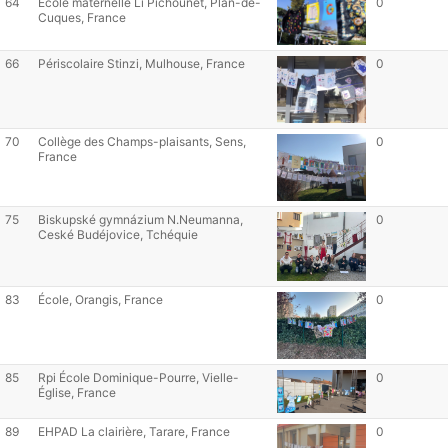
64
École maternelle Li Pichounet, Plan-de-
0
Cuques, France
66
Périscolaire Stinzi, Mulhouse, France
0
70
Collège des Champs-plaisants, Sens,
0
France
75
Biskupské gymnázium N.Neumanna,
0
Ceské Budéjovice, Tchéquie
83
École, Orangis, France
0
85
Rpi École Dominique-Pourre, Vielle-
0
Église, France
89
EHPAD La clairière, Tarare, France
0