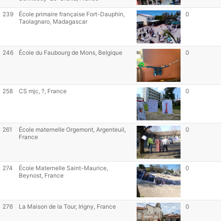
239
École primaire française Fort-Dauphin,
0
Taolagnaro, Madagascar
246
École du Faubourg de Mons, Belgique
0
258
CS mjc, ?, France
0
261
École maternelle Orgemont, Argenteuil,
0
France
274
École Maternelle Saint-Maurice,
0
Beynost, France
276
La Maison de la Tour, Irigny, France
0