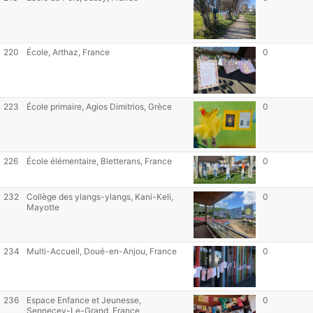
220
École, Arthaz, France
0
223
École primaire, Agios Dimitrios, Grèce
0
226
École élémentaire, Bletterans, France
0
232
Collège des ylangs-ylangs, Kani-Keli,
0
Mayotte
234
Multi-Accueil, Doué-en-Anjou, France
0
236
Espace Enfance et Jeunesse,
0
Sennecey-Le-Grand, France