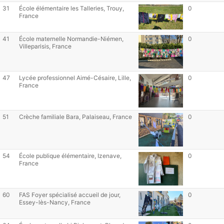
31
École élémentaire les Talleries, Trouy,
0
France
41
École maternelle Normandie-Niémen,
0
Villeparisis, France
47
Lycée professionnel Aimé-Césaire, Lille,
0
France
51
Crèche familiale Bara, Palaiseau, France
0
54
École publique élémentaire, Izenave,
0
France
60
FAS Foyer spécialisé accueil de jour,
0
Essey-lès-Nancy, France