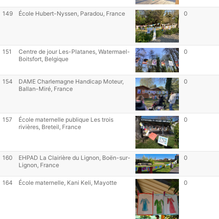
149
École Hubert-Nyssen, Paradou, France
0
151
Centre de jour Les-Platanes, Watermael-
0
Boitsfort, Belgique
154
DAME Charlemagne Handicap Moteur,
0
Ballan-Miré, France
157
École maternelle publique Les trois
0
rivières, Breteil, France
160
EHPAD La Clairière du Lignon, Boën-sur-
0
Lignon, France
164
École maternelle, Kani Keli, Mayotte
0