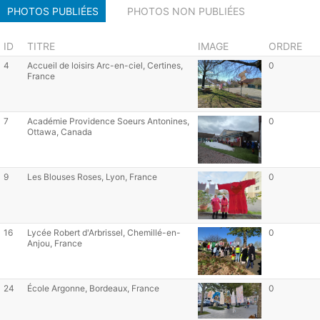
PHOTOS PUBLIÉES
PHOTOS NON PUBLIÉES
ID
TITRE
IMAGE
ORDRE
4
Accueil de loisirs Arc-en-ciel, Certines,
0
France
7
Académie Providence Soeurs Antonines,
0
Ottawa, Canada
9
Les Blouses Roses, Lyon, France
0
16
Lycée Robert d'Arbrissel, Chemillé-en-
0
Anjou, France
24
École Argonne, Bordeaux, France
0