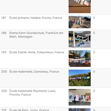
187
École primaire, Habère-Poche, France
0
189
Emma Kann Grundschule, Frankfurt am
0
Main, Allemagne
193
École Sainte-Anne, Soleymieux, France
0
206
École maternelle, Samoreau, France
0
209
École maternelle Raymond-Louis,
0
Provins, France
218
École de Pers, Jussy, France
0