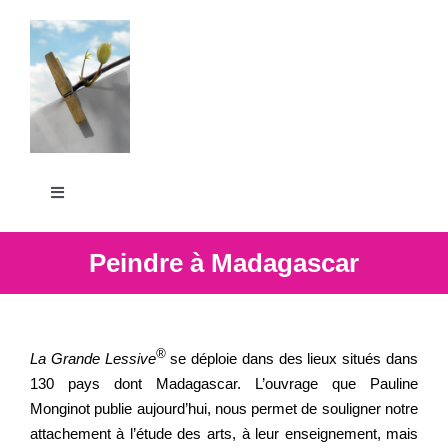
Passer
au
contenu
Toggle
Navigation
La Grande Lessive
Peindre à Madagascar
Participer
®
La Grande Lessive
se déploie dans des lieux situés dans
S’outiller
130 pays dont Madagascar. L’ouvrage que Pauline
Monginot publie aujourd’hui, nous permet de souligner notre
attachement à l’étude des arts, à leur enseignement, mais
Partager