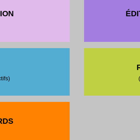
ION
ÉDI
tifs)
RDS