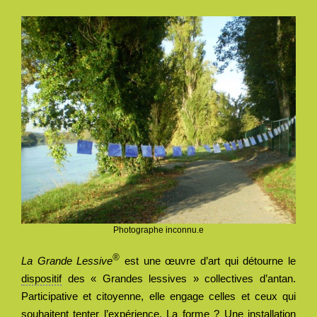
Photographe inconnu.e
®
La Grande Lessive
est une œuvre d’art qui détourne le
dispositif
des « Grandes lessives » collectives d’antan.
Participative et citoyenne, elle engage celles et ceux qui
souhaitent tenter l’expérience. La forme ? Une installation