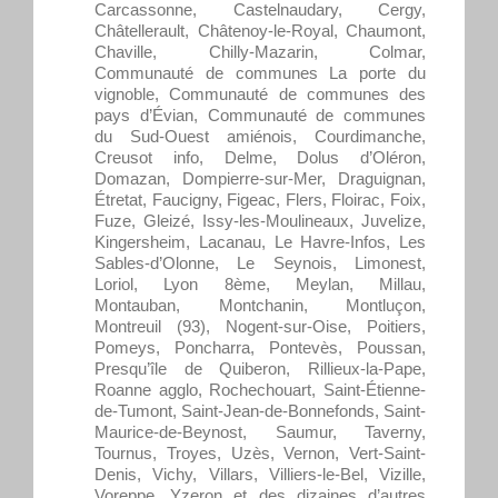
Carcassonne, Castelnaudary, Cergy,
Châtellerault, Châtenoy-le-Royal, Chaumont,
Chaville, Chilly-Mazarin, Colmar,
Communauté de communes La porte du
vignoble, Communauté de communes des
pays d’Évian, Communauté de communes
du Sud-Ouest amiénois, Courdimanche,
Creusot info, Delme, Dolus d’Oléron,
Domazan, Dompierre-sur-Mer, Draguignan,
Étretat, Faucigny, Figeac, Flers, Floirac, Foix,
Fuze, Gleizé, Issy-les-Moulineaux, Juvelize,
Kingersheim, Lacanau, Le Havre-Infos, Les
Sables-d’Olonne, Le Seynois, Limonest,
Loriol, Lyon 8ème, Meylan, Millau,
Montauban, Montchanin, Montluçon,
Montreuil (93), Nogent-sur-Oise, Poitiers,
Pomeys, Poncharra, Pontevès, Poussan,
Presqu’île de Quiberon, Rillieux-la-Pape,
Roanne agglo, Rochechouart, Saint-Étienne-
de-Tumont, Saint-Jean-de-Bonnefonds, Saint-
Maurice-de-Beynost, Saumur, Taverny,
Tournus, Troyes, Uzès, Vernon, Vert-Saint-
Denis, Vichy, Villars, Villiers-le-Bel, Vizille,
Voreppe, Yzeron et des dizaines d’autres