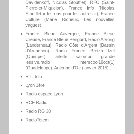
Davidenkoff, Nicolas Stoufflet), RFO (Saint-
Pierre-et-Miquelon), France info (Nicolas
Stoufflet « les uns pour les autres »), France
Culture (Marie Richeux, Les nouvelles
vagues),
France Bleue Auvergne, France Bleue
Creuse, France Bleue Périgord, Radio Arvorig
(Landerneau), Radio Côte d’Argent (Bassin
d’Arcachon), Radio France Breizh Izel
(Quimper), arlette salomon grande
lessive,radio interscool18oct(1)
(Guadeloupe), Antenne d’Oc (janvier 2015)..
RTL Info
Lyon 1ère
Radio espace Lyon
RCF Radio
Radio RG 30
RadioTotem