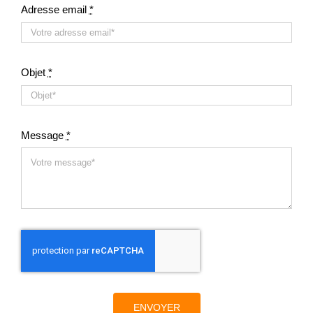
Adresse email
*
Regarder
Objet
*
Informer
Nous contacter
Message
*
ENVOYER