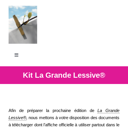
Passer
au
contenu
Toggle
Navigation
La Grande Lessive
Kit La Grande Lessive®
Participer
S’outiller
Afin de préparer la prochaine édition de
La Grande
Lessive®
,
nous mettons à votre disposition des documents
à télécharger dont l’affiche officielle à utiliser partout dans le
Partager