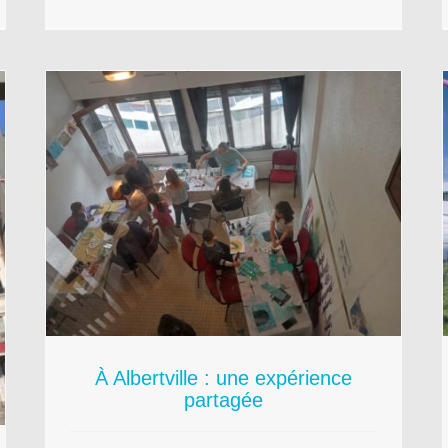
e
La Grande Lessive passe aussi
par le Narbo Via
Musee
Territoires
À Albertville : une expérience
partagée