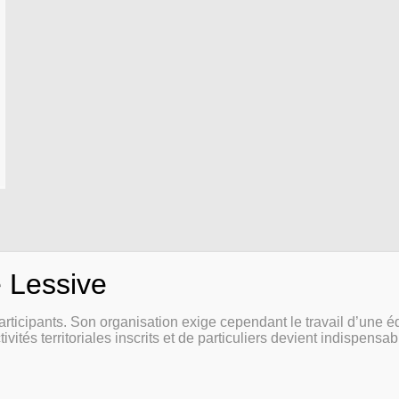
C
Foire aux questions
articipants. Son organisation exige cependant le travail d’une é
tivités territoriales inscrits et de particuliers devient indispensa
Nous contacter
Mentions légales