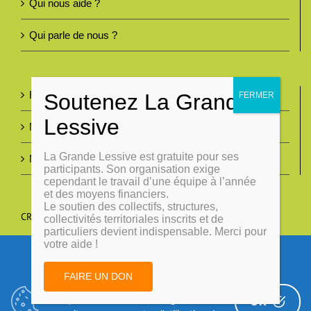
Qui nous aide ?
Qui parle de nous ?
Foire aux questions
Nous contacter
La Grande Lessive est gratuite pour ses
Mentions légales
participants. Son organisation exige
cependant le travail d’une équipe à l’année
et des moyens financiers.
Le soutien des collectifs, structures,
CRÉONS DU LIEN
collectivités territoriales inscrits et de
particuliers devient indispensable. Merci pour
votre aide !
Politiques d'utilisation des
FAIRE UN DON
cookies
En poursuivant votre navigation sur
OK