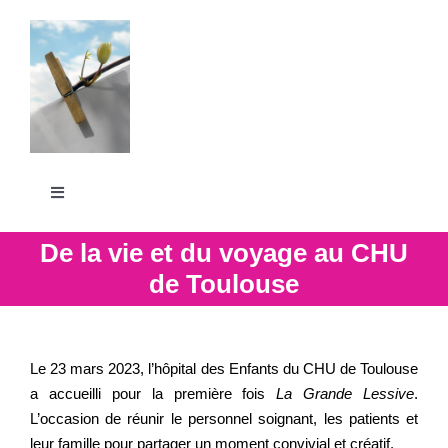
Passer
au
contenu
Toggle
Navigation
La Grande Lessive
De la vie et du voyage au CHU
de Toulouse
Participer
Le 23 mars 2023, l’hôpital des Enfants du CHU de Toulouse
S’outiller
a accueilli pour la première fois
La Grande Lessive
.
L’occasion de réunir le personnel soignant, les patients et
Partager
leur famille pour partager un moment convivial et créatif.