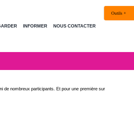
Bascule
de
la
GARDER
INFORMER
NOUS CONTACTER
zone
de
la
barre
coulissante
i de nombreux participants. Et pour une première sur