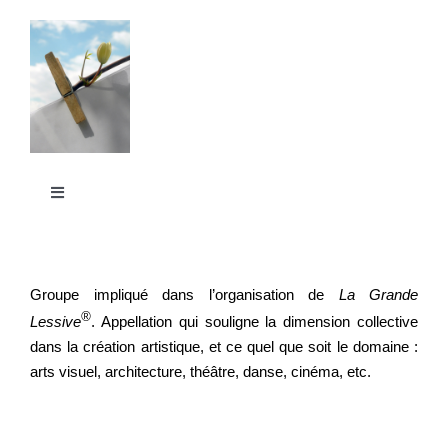
Passer
au
contenu
Toggle
Navigation
La Grande Lessive
Groupe impliqué dans l’organisation de
La Grande
Participer
®
Lessive
. Appellation qui souligne la dimension collective
dans la création artistique, et ce quel que soit le domaine :
arts visuel, architecture, théâtre, danse, cinéma, etc.
S’outiller
Partager