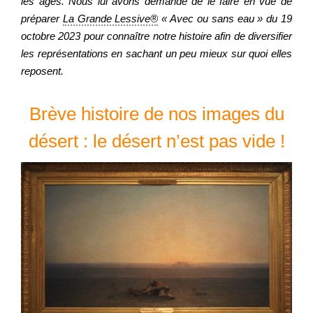
les âges. Nous lui avons demandé de le faire en vue de
préparer
La Grande Lessive®
« Avec ou sans eau » du 19
octobre 2023 pour connaître notre histoire afin de diversifier
Regarder
les représentations en sachant un peu mieux sur quoi elles
reposent.
Informer
Brève histoire de nos images du
Nous contacter
désert : le désert n’est pas vide !