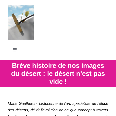
Passer
au
contenu
Toggle
Navigation
La Grande Lessive
Brève histoire de nos images
du désert : le désert n’est pas
vide !
Participer
S’outiller
Marie Gautheron, historienne de l’art, spécialiste de l’étude
des déserts, dé rit l’évolution de ce que concept à travers
Partager