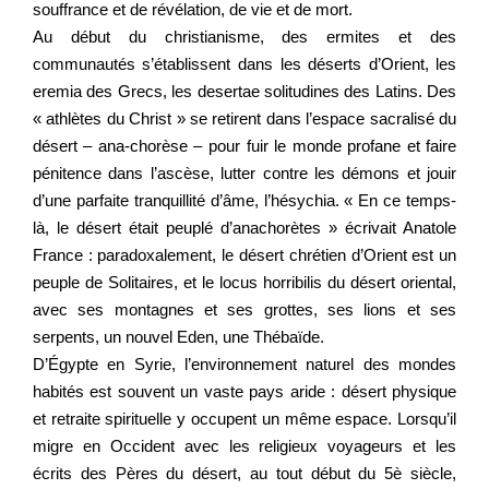
souffrance et de révélation, de vie et de mort.
Au début du christianisme, des ermites et des
communautés s’établissent dans les déserts d’Orient, les
eremia des Grecs, les desertae solitudines des Latins. Des
« athlètes du Christ » se retirent dans l’espace sacralisé du
désert – ana-chorèse – pour fuir le monde profane et faire
pénitence dans l’ascèse, lutter contre les démons et jouir
d’une parfaite tranquillité d’âme, l’hésychia. « En ce temps-
là, le désert était peuplé d’anachorètes » écrivait Anatole
France : paradoxalement, le désert chrétien d’Orient est un
peuple de Solitaires, et le locus horribilis du désert oriental,
avec ses montagnes et ses grottes, ses lions et ses
serpents, un nouvel Eden, une Thébaïde.
D’Égypte en Syrie, l’environnement naturel des mondes
habités est souvent un vaste pays aride : désert physique
et retraite spirituelle y occupent un même espace. Lorsqu’il
migre en Occident avec les religieux voyageurs et les
écrits des Pères du désert, au tout début du 5è siècle,