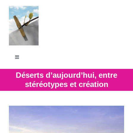
Passer
au
contenu
Toggle
Navigation
La Grande Lessive
Déserts d’aujourd’hui, entre
stéréotypes et création
Participer
S’outiller
Partager