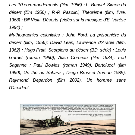
Les 10 commandements (film, 1956) ; L. Bunuel, Simon du
désert (film 1956) ; P.-P. Pasolini, Théorème (film, livre,
1968) ; Bill Viola, Déserts (vidéo sur la musique d’E. Varèse
1994) ;
Mythographies coloniales : John Ford, La prisonnière du
désert (film, 1956); David Lean, Lawrence d’Arabie (film,
1962) ; Hugo Pratt, Scorpions du désert (BD, série) ; Louis
Gardel (roman 1980), Alain Corneau (film 1984), Fort
Saganne ; Paul Bowles (roman 1949), Bertolucci (film
1990), Un thé au Sahara ; Diego Brosset (roman 1985),
Raymond Depardon (film 2002), Un homme sans
l’Occident.