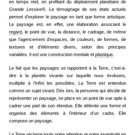
en temps réel, en profitant du déploiement planétaire de
Grande Lessive®
. Le témoignage de ses états actuels
permet d’explorer le paysage en tant que forme artistique.
Regarder
Le paysage est, en effet, une élaboration associant le
regard
, le point de vue, la distance, le cadrage, de même
Informer
que l’agencement d’espaces, de couleurs, de formes, de
textures et d’éléments divers, selon des principes
variables. Il est une construction mentale et
plastique
.
Nous contacter
Le fait que les paysages se rapportent à la Terre, c’est-à-
dire à la planète vivante sur laquelle nous évoluons,
multiplie à l’infini les possibles. La Terre est entendue
comme un sujet vivant. Dès lors, la personne qui décide de
représenter un paysage, se place en un point de vue apte à
cadrer une part de son étendue. Elle délimite une forme et
organise des éléments à l’intérieur d’un cadre. Elle
compose un paysage.
La Terre réclame toute notre attention et notre inventivité en