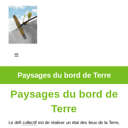
Passer
au
contenu
Toggle
Navigation
La Grande Lessive
Paysages du bord de Terre
Participer
Paysages du bord de
Terre
S’outiller
Le défi
collectif
est de réaliser un état des lieux de la Terre,
Partager