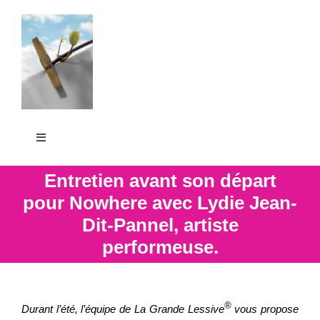
Passer
au
contenu
Toggle
Navigation
La Grande Lessive
Entretien avant son départ
pour Nowhere avec Lydie Jean-
Dit-Pannel, artiste
Participer
performeuse.
S’outiller
®
Durant l’été, l’équipe de La Grande Lessive
vous propose
Partager