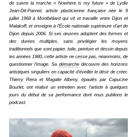
de suivre la marche «
Nowhere is my future » de
Lydie
Jean-Dit-Pannel, artiste plasticienne française née le 9
juillet 1968 à Montbéliard qui vit et travaille entre Dijon et
Regarder
Malakoff, et enseigne à l’École nationale supérieure d’art de
Dijon depuis 2006. Si ses œuvres adoptent des formes et
Informer
des durées multiples, sans privilégier les moyens
traditionnels que sont papier, toile, peinture et dessin depuis
les années 1980, cette artiste ne cesse pas, néanmoins, de
Nous contacter
questionner l’image. Sa
démarche
découvre des horizons
artistiques singuliers en capacité d’éveiller le désir de créer.
Thierry Riera et Magalie Albeny, épaulés par Capucine
Bourlet, ont réalisé un entretien avec l’artiste à quelques
jours du début de sa performance dont nous publions le
podcast.