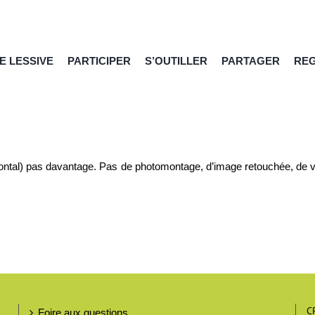
E LESSIVE
PARTICIPER
S’OUTILLER
PARTAGER
RE
ontal) pas davantage. Pas de photomontage, d’image retouchée, de vue
C
Foire aux questions