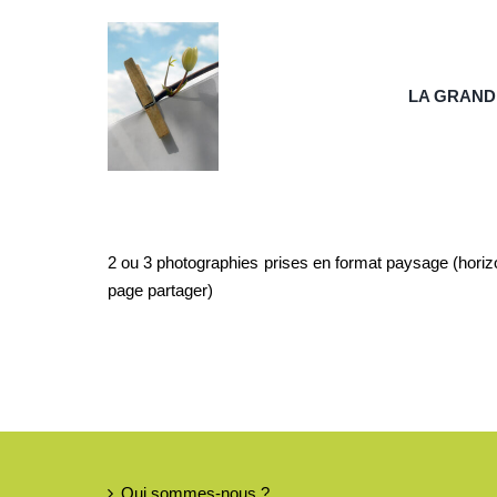
Passer
au
contenu
LA GRAND
2 ou 3 photographies prises en format paysage (horiz
page partager)
Qui sommes-nous ?