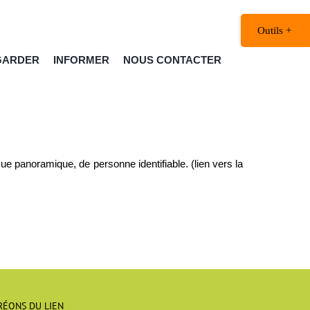
Bascule
de
la
GARDER
INFORMER
NOUS CONTACTER
zone
de
la
barre
coulissante
 panoramique, de personne identifiable. (lien vers la
RÉONS DU LIEN