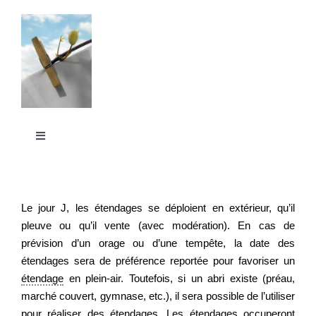
Passer
au
contenu
Toggle
Navigation
La Grande Lessive
Le jour J, les étendages se déploient en extérieur, qu’il
Participer
pleuve ou qu’il vente (avec modération). En cas de
prévision d’un orage ou d’une tempête, la date des
étendages sera de préférence reportée pour favoriser un
S’outiller
étendage
en plein-air. Toutefois, si un abri existe (préau,
marché couvert, gymnase, etc.), il sera possible de l’utiliser
Partager
pour réaliser des étendages. Les étendages occuperont