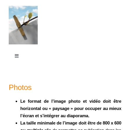
Passer
au
contenu
Toggle
Navigation
La Grande Lessive
Photos
Participer
Le format de l’image photo et vidéo doit être
horizontal ou « paysage » pour occuper au mieux
S’outiller
l’écran et s’intégrer au diaporama.
La taille minimale de l’image doit être de 800 x 600
Partager