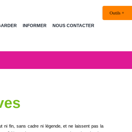
Bascule
de
la
GARDER
INFORMER
NOUS CONTACTER
zone
de
la
barre
coulissante
ves
t ni fin, sans cadre ni légende, et ne laissent pas la