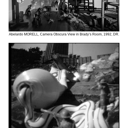
Abelardo MORELL, Camera Obscura View in Brady’s Room, 1992, DR.