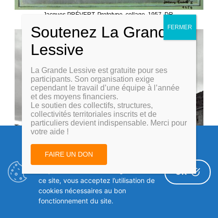
Jacques PRÉVERT, Prototype, collage, 1957, DR.
La Grande Lessive est gratuite pour ses
participants. Son organisation exige
cependant le travail d’une équipe à l’année
et des moyens financiers.
Le soutien des collectifs, structures,
collectivités territoriales inscrits et de
particuliers devient indispensable. Merci pour
votre aide !
Politiques d'utilisation des
FAIRE UN DON
cookies
En poursuivant votre navigation sur
OK
ce site, vous acceptez l’utilisation de
cookies nécessaires au bon
fonctionnement du site.