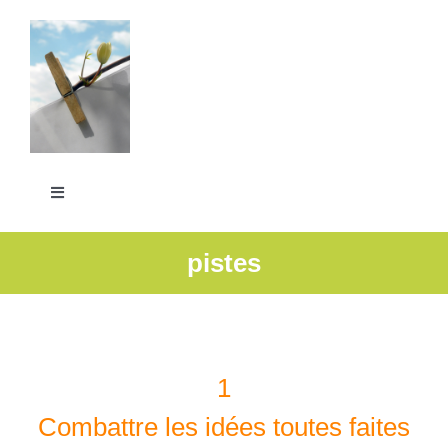
Passer
au
contenu
Toggle
Navigation
La Grande Lessive
pistes
Participer
S’outiller
1
Combattre les idées toutes faites
Partager