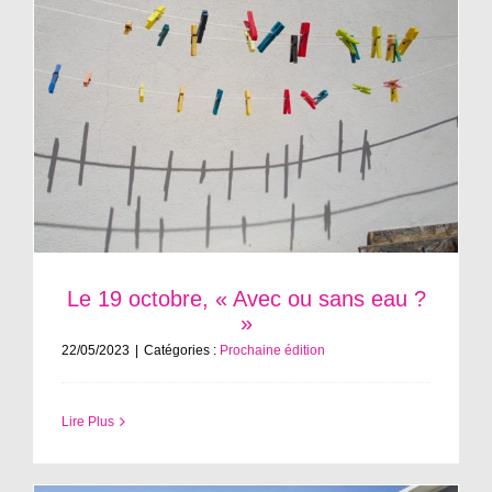
u
Le 19 octobre, « Avec ou sans eau ?
»
22/05/2023
|
Catégories :
Prochaine édition
Lire Plus