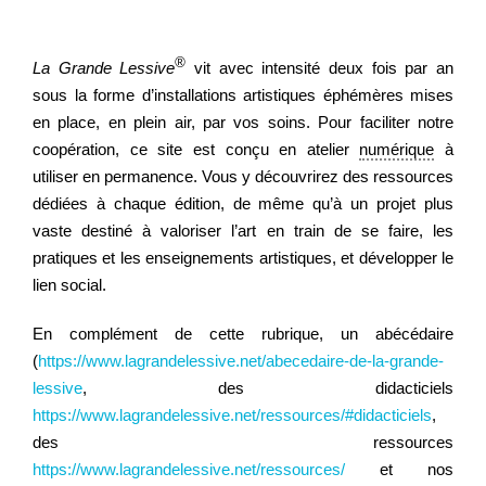
®
Regarder
La Grande Lessive
vit avec intensité deux fois par an
sous la forme d’installations artistiques éphémères mises
en place, en plein air, par vos soins. Pour faciliter notre
Informer
coopération, ce site est conçu en atelier
numérique
à
utiliser en permanence. Vous y découvrirez des ressources
dédiées à chaque édition, de même qu’à un projet plus
Nous contacter
vaste destiné à valoriser l’art en train de se faire, les
pratiques et les enseignements artistiques, et développer le
lien social.
En complément de cette rubrique, un abécédaire
(
https://www.lagrandelessive.net/abecedaire-de-la-grande-
lessive
, des didacticiels
https://www.lagrandelessive.net/ressources/#didacticiels
,
des ressources
https://www.lagrandelessive.net/ressources/
et nos