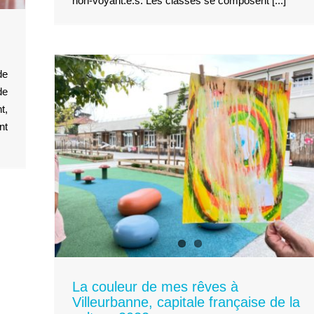
non-voyant.e.s. Les classes se composent [...]
de
de
t,
nt
 à
aise
La couleur de mes rêves à
Villeurbanne, capitale française de la