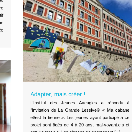
es
re
if
on
ée
Adapter, mais créer !
L’Institut des Jeunes Aveugles a répondu à
l’invitation de La Grande Lessive® « Ma cabane
et/est la tienne ». Les jeunes ayant participé à ce
projet sont âgés de 4 à 20 ans, mal-voyant.e.s et