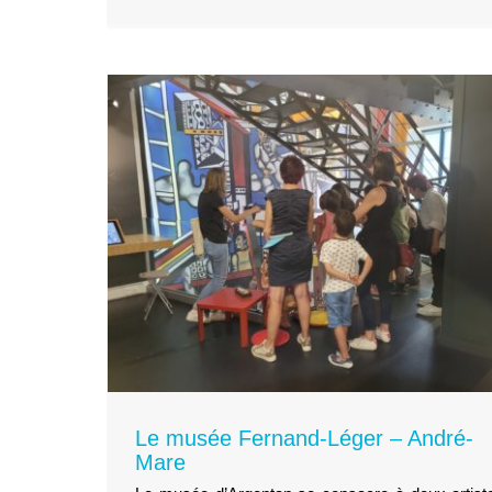
par le Narbo Via
Musee
Territoires
 André-
Le musée Fernand-Léger – André-
Mare