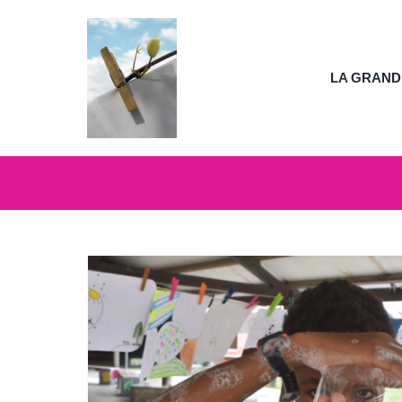
Passer
au
contenu
LA GRAND
lèves