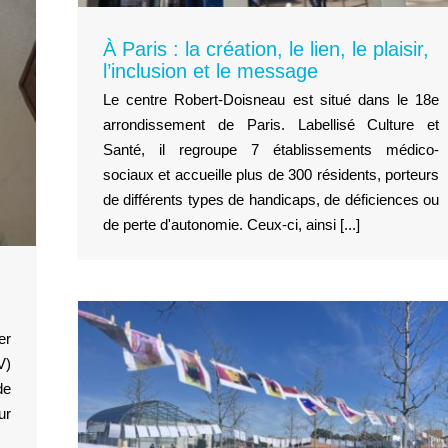
À Paris : la création, le lien, le plaisir,
l’inclusion et le message
Le centre Robert-Doisneau est situé dans le 18e
arrondissement de Paris. Labellisé Culture et
Santé, il regroupe 7 établissements médico-
sociaux et accueille plus de 300 résidents, porteurs
de différents types de handicaps, de déficiences ou
de perte d'autonomie. Ceux-ci, ainsi [...]
er
V)
de
ur
ussi