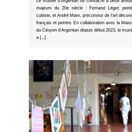
Le musée d’Argentan se consacre à deux artist
majeurs du 20e siècle : Fernand Léger, peint
cubiste, et André Mare, précurseur de l’art décorat
français et peintre. En collaboration avec la Mais
du Citoyen d'Argentan depuis début 2023, le mus
a [...]
Adapter, mais créer !
Territoires
 CHU de