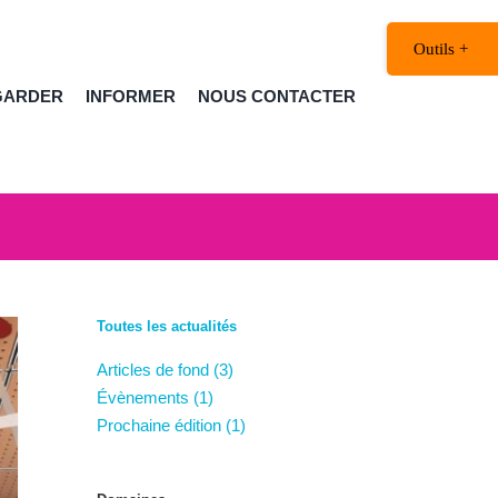
Bascule
de
la
GARDER
INFORMER
NOUS CONTACTER
zone
de
la
barre
coulissante
Toutes les actualités
Articles de fond (3)
Évènements (1)
Prochaine édition (1)