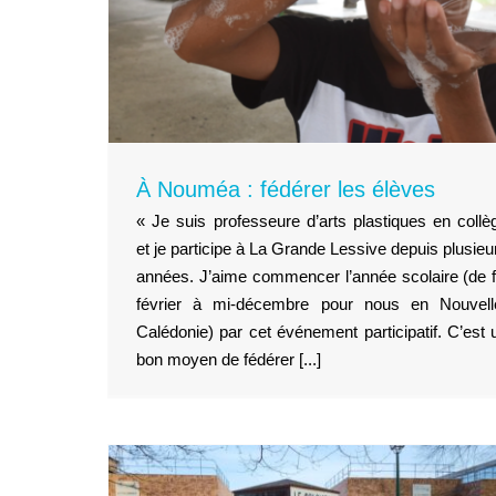
Pélussin, commune de la Loi
1070 réalisations pour 37
habitants !
Territoires
À Nouméa : fédérer les élèves
« Je suis professeure d’arts plastiques en collè
et je participe à La Grande Lessive depuis plusieu
années. J’aime commencer l’année scolaire (de f
février à mi-décembre pour nous en Nouvell
Calédonie) par cet événement participatif. C’est 
bon moyen de fédérer [...]