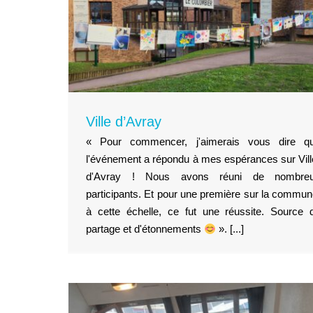
Ville d’Avray
« Pour commencer, j'aimerais vous dire q
l'événement a répondu à mes espérances sur Vill
d'Avray ! Nous avons réuni de nombre
À Paris : la création, le lien
participants. Et pour une première sur la commun
plaisir, l’inclusion et le me
à cette échelle, ce fut une réussite. Source 
Territoires
partage et d'étonnements
». [...]